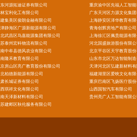
广东河源拓迪证券有限公司
重庆渝中区先福人工智能
吉林宝利化工有限公司
广东天河区力源文化集团
福建集美区俊朗金融有限公司
上海静安区泽华教育有限
天津静海区广源新能源有限公司
青海创辉房地产有限公司
湖北武昌区鸟嘉能源集团有限公司
上海徐汇区佩贵能源有限
江苏泰州宏科物流有限公司
河北国盛旅游股份有限公
河南中牟县德风农业有限公司
北京平谷区天宇教育股份
海南隆禾教育有限公司
山东市北区万达智能制造
北京房山区亮广教育股份有限公司
天津河北区弘建新材料有
河北柏德新能源有限公司
福建湖里区爱映文化有限
甘肃长城证券有限公司
重庆巴南区飞扬医疗股份
江西琪祥文化有限公司
山西国智汽车有限公司
云南天泽新材料有限公司
贵州亮广人工智能有限公
江苏建邺区秋伦服务有限公司