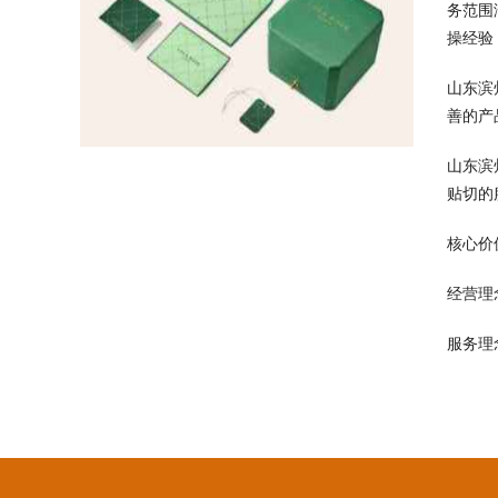
务范围
操经验
山东滨
善的产
山东滨
贴切的
核心价
经营理
服务理